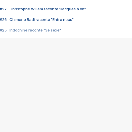
#27 : Christophe Willem raconte "Jacques a dit"
#26 : Chimène Badi raconte "Entre nous"
#25 : Indochine raconte "3e sexe"
#24 : Zaho raconte "C'est chelou"
#23 : Patrick Bruel raconte "Au café des délices"
#22 : Kyo raconte "Le chemin"
#21 : Nolwenn Leroy raconte "Cassé"
#20 : Patrick Hernandez raconte "Born to be alive"
#19 : Lorie raconte "Près de moi"
#18 : Michael Jones raconte "A nos actes manqués" (avec Jean-Jacque
#17 : Khaled raconte "Aïcha"
#16 : Corneille raconte "Parce qu'on vient de loin"