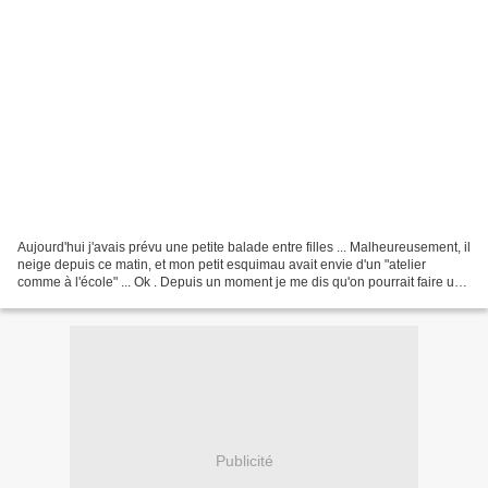
Aujourd'hui j'avais prévu une petite balade entre filles ... Malheureusement, il
neige depuis ce matin, et mon petit esquimau avait envie d'un "atelier
comme à l'école" ... Ok . Depuis un moment je me dis qu'on pourrait faire un
peu de collage, mais j'avoue...
Publicité