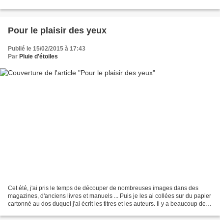
...) et ce matin, je me...
Pour le plaisir des yeux
Publié le 15/02/2015 à 17:43
Par
Pluie d'étoiles
Cet été, j'ai pris le temps de découper de nombreuses images dans des
magazines, d'anciens livres et manuels ... Puis je les ai collées sur du papier
cartonné au dos duquel j'ai écrit les titres et les auteurs. Il y a beaucoup de
tableaux : Van Gogh,...