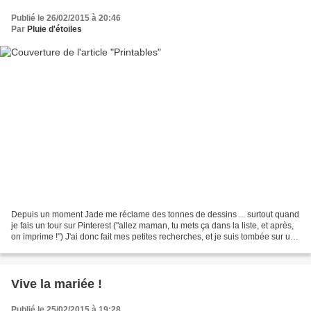
Publié le 26/02/2015 à 20:46
Par
Pluie d'étoiles
Depuis un moment Jade me réclame des tonnes de dessins ... surtout quand
je fais un tour sur Pinterest ("allez maman, tu mets ça dans la liste, et après,
on imprime !") J'ai donc fait mes petites recherches, et je suis tombée sur un
site vraiment chouette....
Vive la mariée !
Publié le 25/02/2015 à 19:28