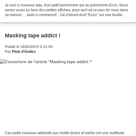
Je suis à nouveau tata, d'un petit bonhomme qui se prénomme Enzo. Nous
avons voulu lui faire des petites affiches, pour qu'il ait un peu de nous dans
sa maison ... Jade a commencé : J'ai d'abord écrit "Enzo" sur une feuille
blanche, à l'aide d'un crayon...
Masking tape addict !
Publié le 18/02/2015 à 21:05
Par
Pluie d'étoiles
Ces petits rouleaux adhésifs aux motifs divers et variés ont une multitude