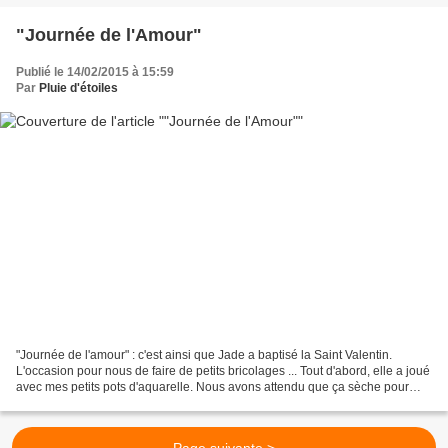
"Journée de l'Amour"
Publié le 14/02/2015 à 15:59
Par
Pluie d'étoiles
"Journée de l'amour" : c'est ainsi que Jade a baptisé la Saint Valentin.
L'occasion pour nous de faire de petits bricolages ... Tout d'abord, elle a joué
avec mes petits pots d'aquarelle. Nous avons attendu que ça sèche pour
perforer ses feuilles ainsi...