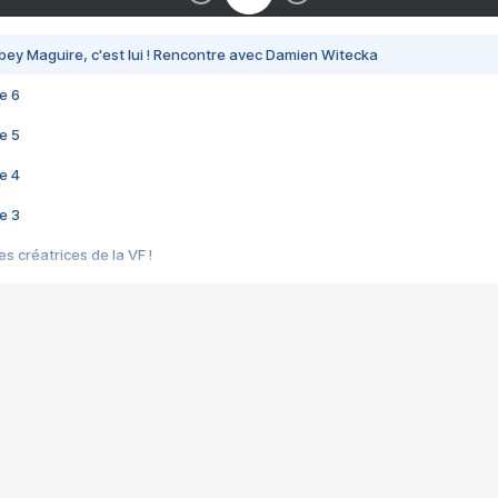
bey Maguire, c'est lui ! Rencontre avec Damien Witecka
e 6
e 5
e 4
e 3
s créatrices de la VF !
e 2
e 1
e Mektoub My Love arrive enfin ! Rencontre avec Shaïn Boumedine et Sal
i : après Toni en famille
elle réalise le bouleversant Dites lui que je l'aime
ais ! Rencontre autour de Vie privée de Rebecca Zlotowski