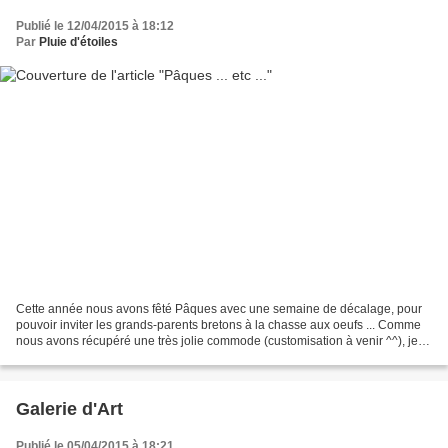
Publié le 12/04/2015 à 18:12
Par
Pluie d'étoiles
Cette année nous avons fêté Pâques avec une semaine de décalage, pour
pouvoir inviter les grands-parents bretons à la chasse aux oeufs ... Comme
nous avons récupéré une très jolie commode (customisation à venir ^^), je
l'ai utilisée pour poser la déco...
Galerie d'Art
Publié le 05/04/2015 à 18:21