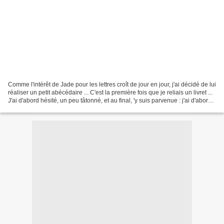
Comme l'intérêt de Jade pour les lettres croît de jour en jour, j'ai décidé de lui
réaliser un petit abécédaire ... C'est la première fois que je reliais un livret ...
J'ai d'abord hésité, un peu tâtonné, et au final, 'y suis parvenue : j'ai d'abord
encollé...