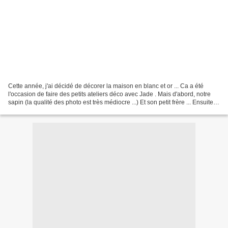
Cette année, j'ai décidé de décorer la maison en blanc et or ... Ca a été
l'occasion de faire des petits ateliers déco avec Jade . Mais d'abord, notre
sapin (la qualité des photo est très médiocre ...) Et son petit frère ... Ensuite
nous avons joué avec...