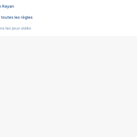
im Rayan
 toutes les règles
s les jeux vidéo
us choquant de Rockstar ? - Le scandale BULLY
e plus moche de Steam
du RÊVE tourne au CAUCHEMAR
pendant 8 heures
it… à tort
umiliés par un jeu vidéo
ire - Final Fantasy 8
ti un empire - Age of Empires
story DOFUS