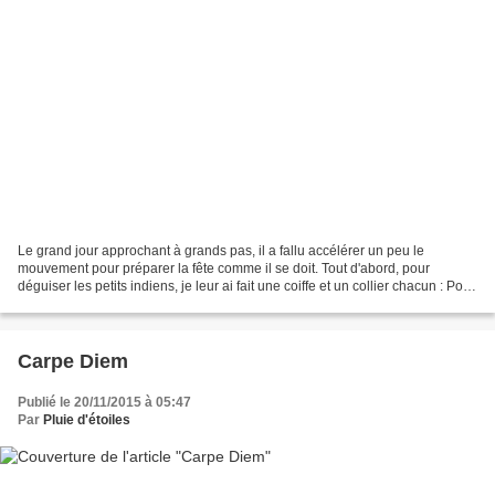
Le grand jour approchant à grands pas, il a fallu accélérer un peu le
mouvement pour préparer la fête comme il se doit. Tout d'abord, pour
déguiser les petits indiens, je leur ai fait une coiffe et un collier chacun : Pour
les coiffes : Découper des bandes...
Carpe Diem
Publié le 20/11/2015 à 05:47
Par
Pluie d'étoiles