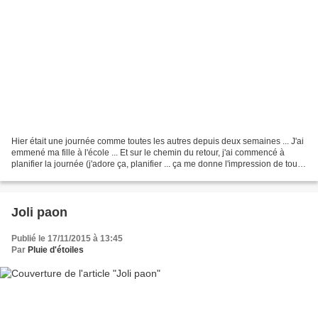
Hier était une journée comme toutes les autres depuis deux semaines ... J'ai
emmené ma fille à l'école ... Et sur le chemin du retour, j'ai commencé à
planifier la journée (j'adore ça, planifier ... ça me donne l'impression de tout
maîtriser ...) " Il...
Joli paon
Publié le 17/11/2015 à 13:45
Par
Pluie d'étoiles