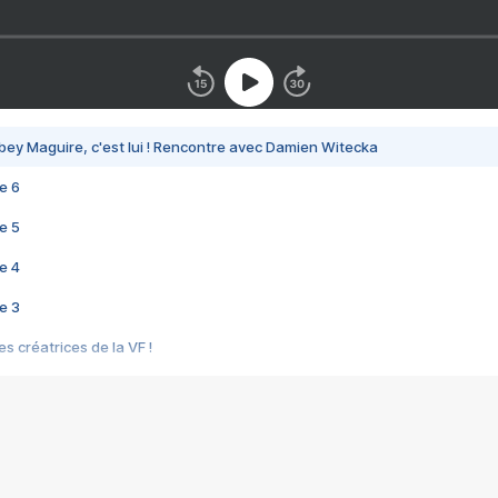
bey Maguire, c'est lui ! Rencontre avec Damien Witecka
e 6
e 5
e 4
e 3
s créatrices de la VF !
e 2
e 1
e Mektoub My Love arrive enfin ! Rencontre avec Shaïn Boumedine et Sal