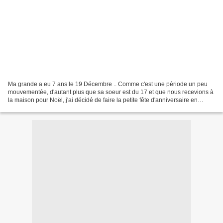
Ma grande a eu 7 ans le 19 Décembre .. Comme c'est une période un peu
mouvementée, d'autant plus que sa soeur est du 17 et que nous recevions à
la maison pour Noël, j'ai décidé de faire la petite fête d'anniversaire en
Janvier. Ca m'a laissé un peu plus...